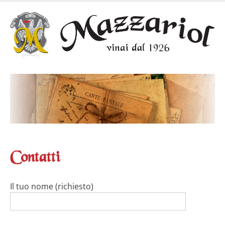
Skip
to
main
content
Contatti
Il tuo nome (richiesto)