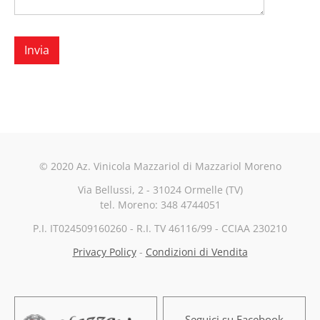
© 2020 Az. Vinicola Mazzariol di Mazzariol Moreno
Via Bellussi, 2 - 31024 Ormelle (TV)
tel. Moreno: 3​4​8
474
4051
P.I. IT024509160260 - R.I. TV 46116/99 - CCIAA 230210
Privacy Policy
-
Condizioni di Vendita
Seguici su Facebook